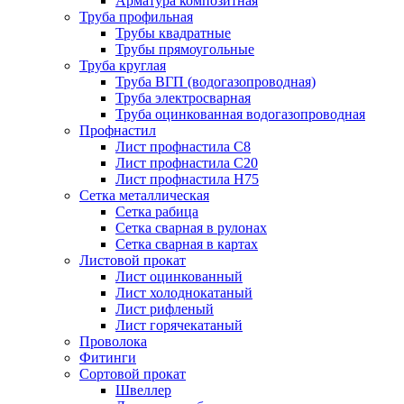
Арматура композитная
Труба профильная
Трубы квадратные
Трубы прямоугольные
Труба круглая
Труба ВГП (водогазопроводная)
Труба электросварная
Труба оцинкованная водогазопроводная
Профнастил
Лист профнастила С8
Лист профнастила С20
Лист профнастила Н75
Сетка металлическая
Сетка рабица
Сетка сварная в рулонах
Сетка сварная в картах
Листовой прокат
Лист оцинкованный
Лист холоднокатаный
Лист рифленый
Лист горячекатаный
Проволока
Фитинги
Сортовой прокат
Швеллер