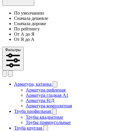
По умолчанию
Сначала дешевле
Сначала дороже
По рейтингу
От А до Я
От Я до А
Фильтры
Арматура, катанка
Арматура рифленая
Арматура гладкая A1
Арматура Н/Д
Арматура композитная
Труба профильная
Трубы квадратные
Трубы прямоугольные
Труба круглая