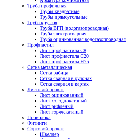
Арматура композитная
Труба профильная
Трубы квадратные
Трубы прямоугольные
Труба круглая
Труба ВГП (водогазопроводная)
Труба электросварная
Труба оцинкованная водогазопроводная
Профнастил
Лист профнастила С8
Лист профнастила С20
Лист профнастила Н75
Сетка металлическая
Сетка рабица
Сетка сварная в рулонах
Сетка сварная в картах
Листовой прокат
Лист оцинкованный
Лист холоднокатаный
Лист рифленый
Лист горячекатаный
Проволока
Фитинги
Сортовой прокат
Швеллер