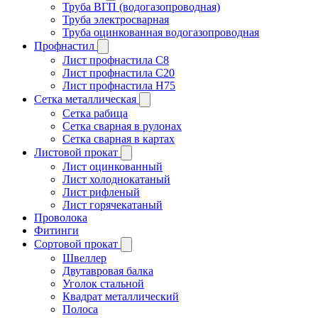
Труба ВГП (водогазопроводная)
Труба электросварная
Труба оцинкованная водогазопроводная
Профнастил
Лист профнастила С8
Лист профнастила С20
Лист профнастила Н75
Сетка металлическая
Сетка рабица
Сетка сварная в рулонах
Сетка сварная в картах
Листовой прокат
Лист оцинкованный
Лист холоднокатаный
Лист рифленый
Лист горячекатаный
Проволока
Фитинги
Сортовой прокат
Швеллер
Двутавровая балка
Уголок стальной
Квадрат металлический
Полоса