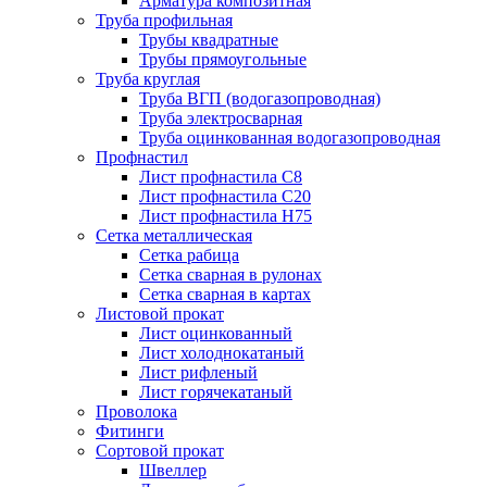
Арматура композитная
Труба профильная
Трубы квадратные
Трубы прямоугольные
Труба круглая
Труба ВГП (водогазопроводная)
Труба электросварная
Труба оцинкованная водогазопроводная
Профнастил
Лист профнастила С8
Лист профнастила С20
Лист профнастила Н75
Сетка металлическая
Сетка рабица
Сетка сварная в рулонах
Сетка сварная в картах
Листовой прокат
Лист оцинкованный
Лист холоднокатаный
Лист рифленый
Лист горячекатаный
Проволока
Фитинги
Сортовой прокат
Швеллер