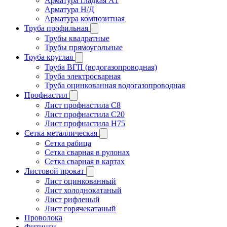
Арматура гладкая A1
Арматура Н/Д
Арматура композитная
Труба профильная
Трубы квадратные
Трубы прямоугольные
Труба круглая
Труба ВГП (водогазопроводная)
Труба электросварная
Труба оцинкованная водогазопроводная
Профнастил
Лист профнастила С8
Лист профнастила С20
Лист профнастила Н75
Сетка металлическая
Сетка рабица
Сетка сварная в рулонах
Сетка сварная в картах
Листовой прокат
Лист оцинкованный
Лист холоднокатаный
Лист рифленый
Лист горячекатаный
Проволока
Фитинги