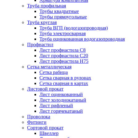
Арматура композитная
Труба профильная
Трубы квадратные
Трубы прямоугольные
Труба круглая
Труба ВГП (водогазопроводная)
Труба электросварная
Труба оцинкованная водогазопроводная
Профнастил
Лист профнастила С8
Лист профнастила С20
Лист профнастила Н75
Сетка металлическая
Сетка рабица
Сетка сварная в рулонах
Сетка сварная в картах
Листовой прокат
Лист оцинкованный
Лист холоднокатаный
Лист рифленый
Лист горячекатаный
Проволока
Фитинги
Сортовой прокат
Швеллер