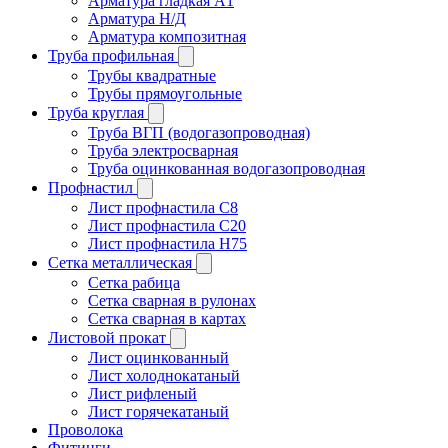
Арматура гладкая A1
Арматура Н/Д
Арматура композитная
Труба профильная
Трубы квадратные
Трубы прямоугольные
Труба круглая
Труба ВГП (водогазопроводная)
Труба электросварная
Труба оцинкованная водогазопроводная
Профнастил
Лист профнастила С8
Лист профнастила С20
Лист профнастила Н75
Сетка металлическая
Сетка рабица
Сетка сварная в рулонах
Сетка сварная в картах
Листовой прокат
Лист оцинкованный
Лист холоднокатаный
Лист рифленый
Лист горячекатаный
Проволока
Фитинги