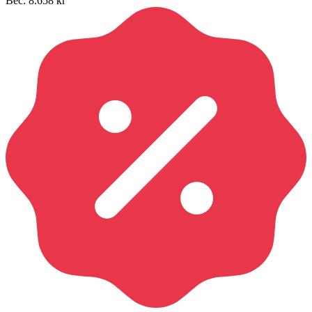
Вес:
8.658
кг