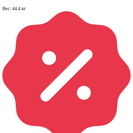
Вес:
44.4
кг