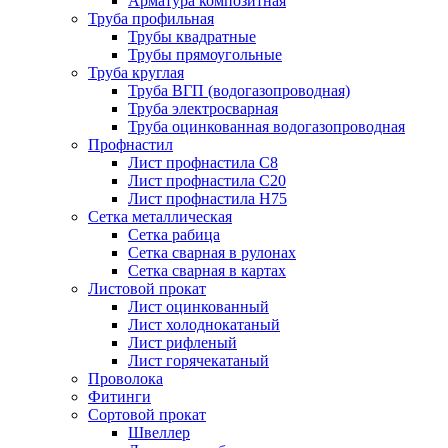
Арматура композитная
Труба профильная
Трубы квадратные
Трубы прямоугольные
Труба круглая
Труба ВГП (водогазопроводная)
Труба электросварная
Труба оцинкованная водогазопроводная
Профнастил
Лист профнастила С8
Лист профнастила С20
Лист профнастила Н75
Сетка металлическая
Сетка рабица
Сетка сварная в рулонах
Сетка сварная в картах
Листовой прокат
Лист оцинкованный
Лист холоднокатаный
Лист рифленый
Лист горячекатаный
Проволока
Фитинги
Сортовой прокат
Швеллер