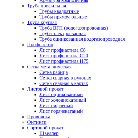
Арматура композитная
Труба профильная
Трубы квадратные
Трубы прямоугольные
Труба круглая
Труба ВГП (водогазопроводная)
Труба электросварная
Труба оцинкованная водогазопроводная
Профнастил
Лист профнастила С8
Лист профнастила С20
Лист профнастила Н75
Сетка металлическая
Сетка рабица
Сетка сварная в рулонах
Сетка сварная в картах
Листовой прокат
Лист оцинкованный
Лист холоднокатаный
Лист рифленый
Лист горячекатаный
Проволока
Фитинги
Сортовой прокат
Швеллер