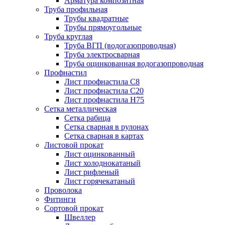
Арматура композитная
Труба профильная
Трубы квадратные
Трубы прямоугольные
Труба круглая
Труба ВГП (водогазопроводная)
Труба электросварная
Труба оцинкованная водогазопроводная
Профнастил
Лист профнастила С8
Лист профнастила С20
Лист профнастила Н75
Сетка металлическая
Сетка рабица
Сетка сварная в рулонах
Сетка сварная в картах
Листовой прокат
Лист оцинкованный
Лист холоднокатаный
Лист рифленый
Лист горячекатаный
Проволока
Фитинги
Сортовой прокат
Швеллер