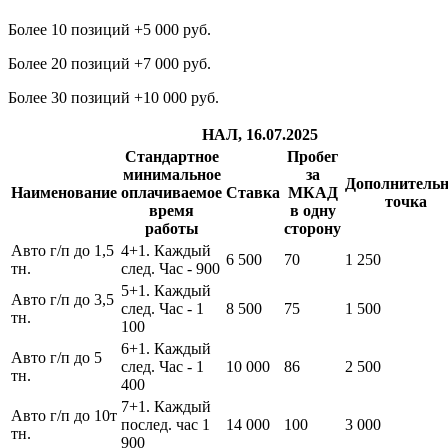
Более 10 позиций +5 000 руб.
Более 20 позиций +7 000 руб.
Более 30 позиций +10 000 руб.
НАЛ, 16.07.2025
Стандартное
Пробег
минимальное
за
Дополнитель
Наименование
оплачиваемое
Ставка
МКАД
точка
время
в одну
работы
сторону
Авто г/п до 1,5
4+1. Каждый
6 500
70
1 250
тн.
след. Час - 900
5+1. Каждый
Авто г/п до 3,5
след. Час - 1
8 500
75
1 500
тн.
100
6+1. Каждый
Авто г/п до 5
след. Час - 1
10 000
86
2 500
тн.
400
7+1. Каждый
Авто г/п до 10т
послед. час 1
14 000
100
3 000
тн.
900