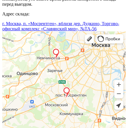
перед выездом.
Адрес склада:
г. Москва, п. «Мосрентген», вблизи дер. Дудкино, Торгово-
офисный комплекс «Славянский мир», №ТА-56