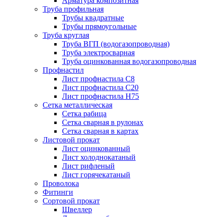
Арматура композитная
Труба профильная
Трубы квадратные
Трубы прямоугольные
Труба круглая
Труба ВГП (водогазопроводная)
Труба электросварная
Труба оцинкованная водогазопроводная
Профнастил
Лист профнастила С8
Лист профнастила С20
Лист профнастила Н75
Сетка металлическая
Сетка рабица
Сетка сварная в рулонах
Сетка сварная в картах
Листовой прокат
Лист оцинкованный
Лист холоднокатаный
Лист рифленый
Лист горячекатаный
Проволока
Фитинги
Сортовой прокат
Швеллер