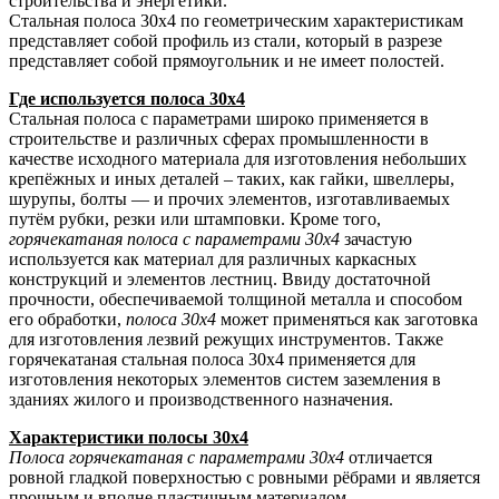
строительства и энергетики.
Стальная полоса 30х4 по геометрическим характеристикам
представляет собой профиль из стали, который в разрезе
представляет собой прямоугольник и не имеет полостей.
Где используется полоса 30х4
Стальная полоса с параметрами широко применяется в
строительстве и различных сферах промышленности в
качестве исходного материала для изготовления небольших
крепёжных и иных деталей – таких, как гайки, швеллеры,
шурупы, болты — и прочих элементов, изготавливаемых
путём рубки, резки или штамповки. Кроме того,
горячекатаная полоса с параметрами 30х4
зачастую
используется как материал для различных каркасных
конструкций и элементов лестниц. Ввиду достаточной
прочности, обеспечиваемой толщиной металла и способом
его обработки,
полоса 30х4
может применяться как заготовка
для изготовления лезвий режущих инструментов. Также
горячекатаная стальная полоса 30х4 применяется для
изготовления некоторых элементов систем заземления в
зданиях жилого и производственного назначения.
Характеристики полосы 30х4
Полоса горячекатаная с параметрами 30х4
отличается
ровной гладкой поверхностью с ровными рёбрами и является
прочным и вполне пластичным материалом.