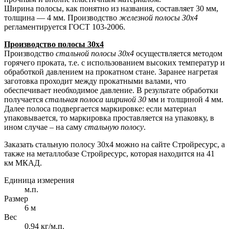
Ширина полосы, как понятно из названия, составляет 30 мм,
толщина — 4 мм. Производство
железной полосы 30х4
регламентируется ГОСТ 103-2006.
Производство полосы 30х4
Производство
стальной полосы 30х4
осуществляется методом
горячего проката, т.е. с использованием высоких температур и
обработкой давлением на прокатном стане. Заранее нагретая
заготовка проходит между прокатными валами, что
обеспечивает необходимое давление. В результате обработки
получается
стальная полоса шириной 30
мм и толщиной 4 мм.
Далее полоса подвергается маркировке: если материал
упаковывается, то маркировка проставляется на упаковку, в
ином случае – на саму
стальную полосу
.
Заказать стальную полосу 30х4 можно на сайте Стройресурс, а
также на металлобазе Стройресурс, которая находится на 41
км МКАД.
Единица измерения
м.п.
Размер
6 м
Вес
0.94 кг/м.п.