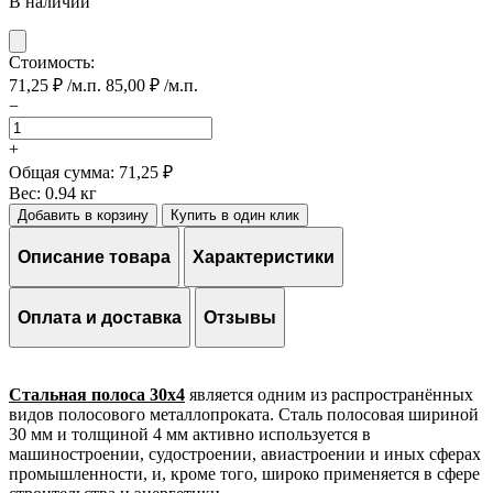
В наличии
Стоимость:
71,25
₽
/м.п.
85,00
₽
/м.п.
−
Количество
товара
+
Полоса
Общая сумма:
71,25 ₽
№
Вес:
0.94 кг
30х4
Добавить в корзину
Купить в один клик
Описание товара
Характеристики
Оплата и доставка
Отзывы
Стальная полоса 30х4
является одним из распространённых
видов полосового металлопроката. Сталь полосовая шириной
30 мм и толщиной 4 мм активно используется в
машиностроении, судостроении, авиастроении и иных сферах
промышленности, и, кроме того, широко применяется в сфере