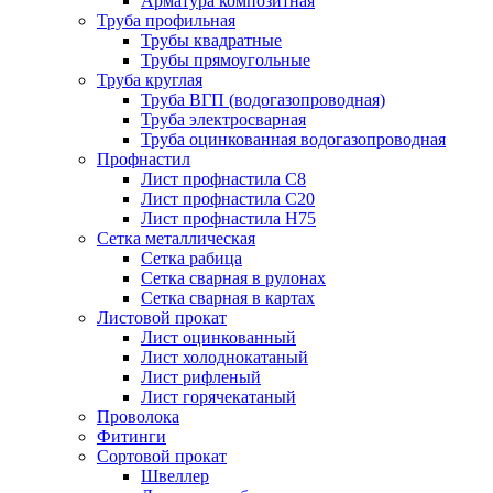
Арматура композитная
Труба профильная
Трубы квадратные
Трубы прямоугольные
Труба круглая
Труба ВГП (водогазопроводная)
Труба электросварная
Труба оцинкованная водогазопроводная
Профнастил
Лист профнастила С8
Лист профнастила С20
Лист профнастила Н75
Сетка металлическая
Сетка рабица
Сетка сварная в рулонах
Сетка сварная в картах
Листовой прокат
Лист оцинкованный
Лист холоднокатаный
Лист рифленый
Лист горячекатаный
Проволока
Фитинги
Сортовой прокат
Швеллер