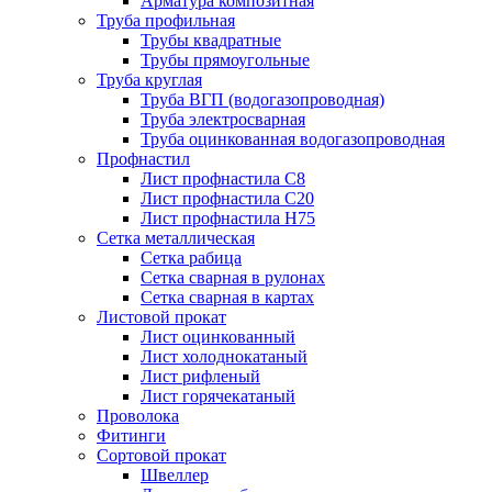
Арматура композитная
Труба профильная
Трубы квадратные
Трубы прямоугольные
Труба круглая
Труба ВГП (водогазопроводная)
Труба электросварная
Труба оцинкованная водогазопроводная
Профнастил
Лист профнастила С8
Лист профнастила С20
Лист профнастила Н75
Сетка металлическая
Сетка рабица
Сетка сварная в рулонах
Сетка сварная в картах
Листовой прокат
Лист оцинкованный
Лист холоднокатаный
Лист рифленый
Лист горячекатаный
Проволока
Фитинги
Сортовой прокат
Швеллер