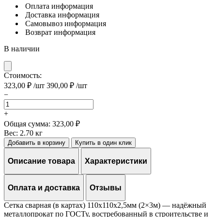
Оплата
информация
Доставка
информация
Самовывоз
информация
Возврат
информация
В наличии
Стоимость:
323,00
₽
/шт
390,00
₽
/шт
−
Количество
товара
+
Сетка
Общая сумма:
323,00 ₽
сварная
Вес:
2.70 кг
(в
Добавить в корзину
Купить в один клик
картах)
110х110х2,5мм
Описание товара
Характеристики
(2x3м)
Оплата и доставка
Отзывы
Сетка сварная (в картах) 110х110х2,5мм (2×3м) — надёжный
металлопрокат по ГОСТу, востребованный в строительстве и