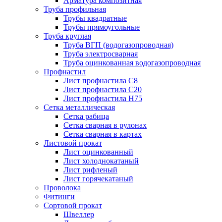
Арматура композитная
Труба профильная
Трубы квадратные
Трубы прямоугольные
Труба круглая
Труба ВГП (водогазопроводная)
Труба электросварная
Труба оцинкованная водогазопроводная
Профнастил
Лист профнастила С8
Лист профнастила С20
Лист профнастила Н75
Сетка металлическая
Сетка рабица
Сетка сварная в рулонах
Сетка сварная в картах
Листовой прокат
Лист оцинкованный
Лист холоднокатаный
Лист рифленый
Лист горячекатаный
Проволока
Фитинги
Сортовой прокат
Швеллер