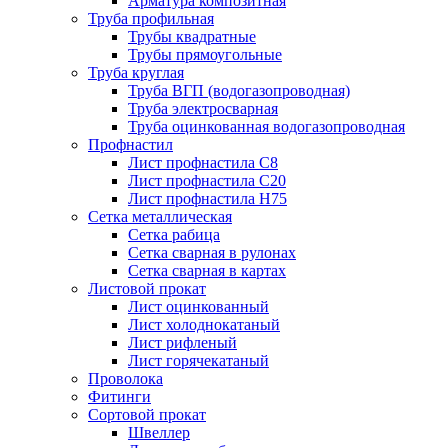
Арматура композитная
Труба профильная
Трубы квадратные
Трубы прямоугольные
Труба круглая
Труба ВГП (водогазопроводная)
Труба электросварная
Труба оцинкованная водогазопроводная
Профнастил
Лист профнастила С8
Лист профнастила С20
Лист профнастила Н75
Сетка металлическая
Сетка рабица
Сетка сварная в рулонах
Сетка сварная в картах
Листовой прокат
Лист оцинкованный
Лист холоднокатаный
Лист рифленый
Лист горячекатаный
Проволока
Фитинги
Сортовой прокат
Швеллер