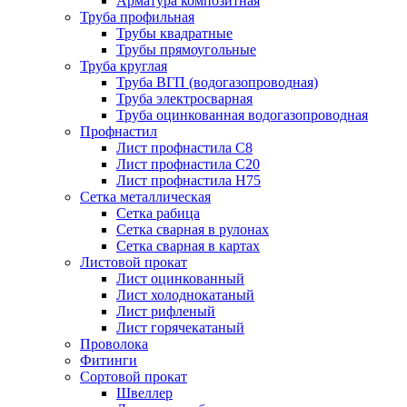
Арматура композитная
Труба профильная
Трубы квадратные
Трубы прямоугольные
Труба круглая
Труба ВГП (водогазопроводная)
Труба электросварная
Труба оцинкованная водогазопроводная
Профнастил
Лист профнастила С8
Лист профнастила С20
Лист профнастила Н75
Сетка металлическая
Сетка рабица
Сетка сварная в рулонах
Сетка сварная в картах
Листовой прокат
Лист оцинкованный
Лист холоднокатаный
Лист рифленый
Лист горячекатаный
Проволока
Фитинги
Сортовой прокат
Швеллер