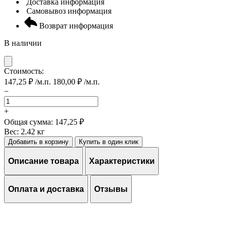
Доставка
информация
Самовывоз
информация
Возврат
информация
В наличии
Стоимость:
147,25
₽
/м.п.
180,00
₽
/м.п.
−
Количество
товара
+
Уголок
Общая сумма:
147,25 ₽
металлический
Вес:
2.42 кг
№
Добавить в корзину
Купить в один клик
40х40х4
Описание товара
Характеристики
Оплата и доставка
Отзывы