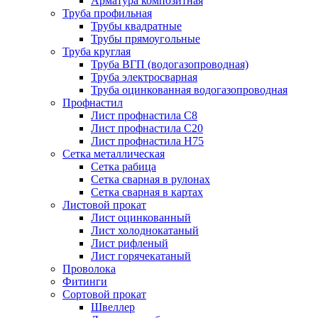
Арматура композитная
Труба профильная
Трубы квадратные
Трубы прямоугольные
Труба круглая
Труба ВГП (водогазопроводная)
Труба электросварная
Труба оцинкованная водогазопроводная
Профнастил
Лист профнастила С8
Лист профнастила С20
Лист профнастила Н75
Сетка металлическая
Сетка рабица
Сетка сварная в рулонах
Сетка сварная в картах
Листовой прокат
Лист оцинкованный
Лист холоднокатаный
Лист рифленый
Лист горячекатаный
Проволока
Фитинги
Сортовой прокат
Швеллер